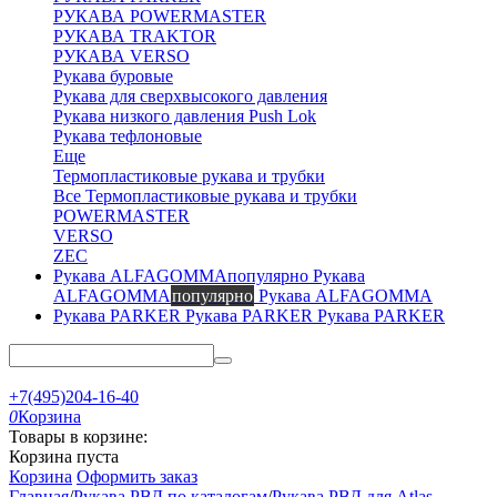
РУКАВА POWERMASTER
РУКАВА TRAKTOR
РУКАВА VERSO
Рукава буровые
Рукава для сверхвысокого давления
Рукава низкого давления Push Lok
Рукава тефлоновые
Еще
Термопластиковые рукава и трубки
Все Термопластиковые рукава и трубки
POWERMASTER
VERSO
ZEC
Рукава
ALFAGOMMA
популярно
Рукава ALFAGOMMA
Рукава PARKER
Рукава PARKER
+7(495)204-16-40
0
Корзина
Товары в корзине:
Корзина пуста
Корзина
Оформить заказ
Главная
/
Рукава РВД по каталогам
/
Рукава РВД для Atlas