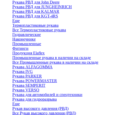
Рукава РВД для John Deere
Рукава РВД для JUNGHEINRICH
Рукава РВД для KALMAR
Рукава РВД для KGT-4RS
Еще
Термопластиковые рукава
Все Термопластиковые рукава
Гидравлические
Наконечнике
Промышленные
Фитинги
Продукция Elaflex
Промышленные рукава в наличии на складе
Все Промышленные рукава в наличии на складе
Рукава ALFAGOMMA
Рукава IVG
Рукава PARKER
Рукава POWERMASTER
Рукава SEMPERIT
Рукава VERSO
Рукава для автомобилей и спецтехники
Рукава для гидроразрыва
Еще
Рукав высокого давления (РВД)
Все Рукав высокого давления (РВД)