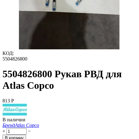
КОД:
5504826800
5504826800 Рукав РВД для
Atlas Copco
‍813‍
Р
В наличии
Бренд
Atlas Copco
+
−
В корзину