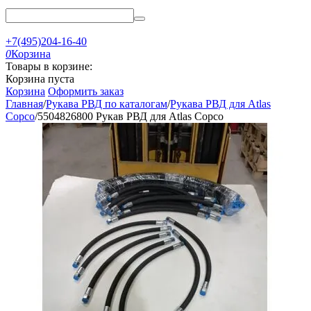
+7(495)204-16-40
0
Корзина
Товары в корзине:
Корзина пуста
Корзина
Оформить заказ
Главная
/
Рукава РВД по каталогам
/
Рукава РВД для Atlas
Copco
/
5504826800 Рукав РВД для Atlas Copco