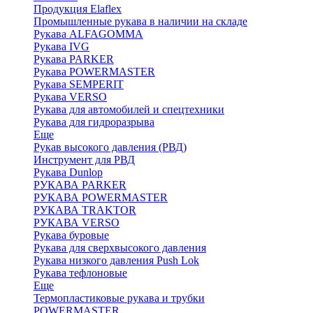
Продукция Elaflex
Промышленные рукава в наличии на складе
Рукава ALFAGOMMA
Рукава IVG
Рукава PARKER
Рукава POWERMASTER
Рукава SEMPERIT
Рукава VERSO
Рукава для автомобилей и спецтехники
Рукава для гидроразрыва
Еще
Рукав высокого давления (РВД)
Инструмент для РВД
Рукава Dunlop
РУКАВА PARKER
РУКАВА POWERMASTER
РУКАВА TRAKTOR
РУКАВА VERSO
Рукава буровые
Рукава для сверхвысокого давления
Рукава низкого давления Push Lok
Рукава тефлоновые
Еще
Термопластиковые рукава и трубки
POWERMASTER