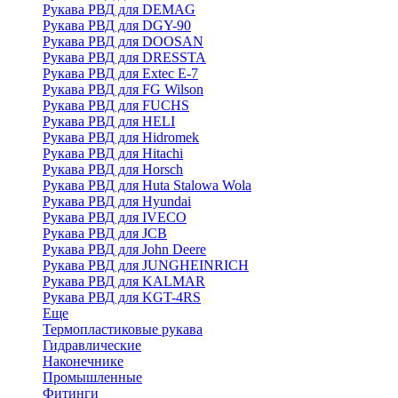
Рукава РВД для DEMAG
Рукава РВД для DGY-90
Рукава РВД для DOOSAN
Рукава РВД для DRESSTA
Рукава РВД для Extec E-7
Рукава РВД для FG Wilson
Рукава РВД для FUCHS
Рукава РВД для HELI
Рукава РВД для Hidromek
Рукава РВД для Hitachi
Рукава РВД для Horsch
Рукава РВД для Huta Stalowa Wola
Рукава РВД для Hyundai
Рукава РВД для IVECO
Рукава РВД для JCB
Рукава РВД для John Deere
Рукава РВД для JUNGHEINRICH
Рукава РВД для KALMAR
Рукава РВД для KGT-4RS
Еще
Термопластиковые рукава
Гидравлические
Наконечнике
Промышленные
Фитинги