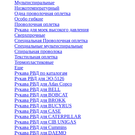
Мультиспиральные
Низкотемпературный
Одна проволочная оплетка
Особо гибкие
Проволочная оплетка
Рукава для моек высокого давления
Сверхпрочные
Специальная Проволочная оплетка
Специальные мультиспиральные
Спиральная проволока
Текстильная оплетка
Термопластиковые
Еще
Рукава РВД по каталогам
Рукав РВД для ЭО-5126
Рукава РВД для Atlas Copco
Рукава РВД для BELL
Рукава РВД для BOBCAT
Рукава РВД для BROKK
Рукава РВД для BUCYRUS
Рукава РВД для CASE
Рукава РВД для CATERPILLAR
Рукава РВД для CIB UNIGAS
Рукава РВД для Cummins
Рукава РВД для DAEMO