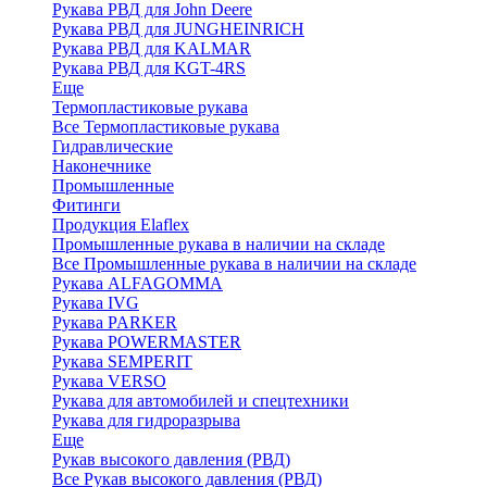
Рукава РВД для John Deere
Рукава РВД для JUNGHEINRICH
Рукава РВД для KALMAR
Рукава РВД для KGT-4RS
Еще
Термопластиковые рукава
Все Термопластиковые рукава
Гидравлические
Наконечнике
Промышленные
Фитинги
Продукция Elaflex
Промышленные рукава в наличии на складе
Все Промышленные рукава в наличии на складе
Рукава ALFAGOMMA
Рукава IVG
Рукава PARKER
Рукава POWERMASTER
Рукава SEMPERIT
Рукава VERSO
Рукава для автомобилей и спецтехники
Рукава для гидроразрыва
Еще
Рукав высокого давления (РВД)
Все Рукав высокого давления (РВД)