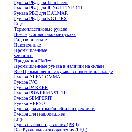
Рукава РВД для John Deere
Рукава РВД для JUNGHEINRICH
Рукава РВД для KALMAR
Рукава РВД для KGT-4RS
Еще
Термопластиковые рукава
Все Термопластиковые рукава
Гидравлические
Наконечнике
Промышленные
Фитинги
Продукция Elaflex
Промышленные рукава в наличии на складе
Все Промышленные рукава в наличии на складе
Рукава ALFAGOMMA
Рукава IVG
Рукава PARKER
Рукава POWERMASTER
Рукава SEMPERIT
Рукава VERSO
Рукава для автомобилей и спецтехники
Рукава для гидроразрыва
Еще
Рукав высокого давления (РВД)
Все Рукав высокого давления (РВД)