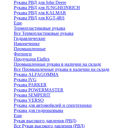
Рукава РВД для John Deere
Рукава РВД для JUNGHEINRICH
Рукава РВД для KALMAR
Рукава РВД для KGT-4RS
Еще
Термопластиковые рукава
Все Термопластиковые рукава
Гидравлические
Наконечнике
Промышленные
Фитинги
Продукция Elaflex
Промышленные рукава в наличии на складе
Все Промышленные рукава в наличии на складе
Рукава ALFAGOMMA
Рукава IVG
Рукава PARKER
Рукава POWERMASTER
Рукава SEMPERIT
Рукава VERSO
Рукава для автомобилей и спецтехники
Рукава для гидроразрыва
Еще
Рукав высокого давления (РВД)
Все Рукав высокого давления (РВД)