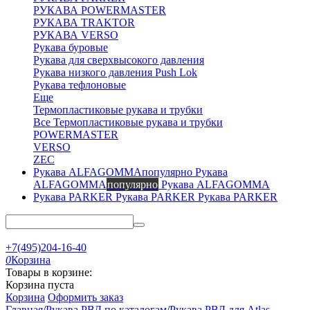
РУКАВА POWERMASTER
РУКАВА TRAKTOR
РУКАВА VERSO
Рукава буровые
Рукава для сверхвысокого давления
Рукава низкого давления Push Lok
Рукава тефлоновые
Еще
Термопластиковые рукава и трубки
Все Термопластиковые рукава и трубки
POWERMASTER
VERSO
ZEC
Рукава
ALFAGOMMA
популярно
Рукава ALFAGOMMA
Рукава PARKER
Рукава PARKER
+7(495)204-16-40
0
Корзина
Товары в корзине:
Корзина пуста
Корзина
Оформить заказ
Главная
/
Рукава РВД по каталогам
/
Рукава РВД для Atlas