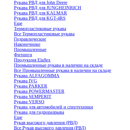
Рукава РВД для John Deere
Рукава РВД для JUNGHEINRICH
Рукава РВД для KALMAR
Рукава РВД для KGT-4RS
Еще
Термопластиковые рукава
Все Термопластиковые рукава
Гидравлические
Наконечнике
Промышленные
Фитинги
Продукция Elaflex
Промышленные рукава в наличии на складе
Все Промышленные рукава в наличии на складе
Рукава ALFAGOMMA
Рукава IVG
Рукава PARKER
Рукава POWERMASTER
Рукава SEMPERIT
Рукава VERSO
Рукава для автомобилей и спецтехники
Рукава для гидроразрыва
Еще
Рукав высокого давления (РВД)
Все Рукав высокого давления (РВД)