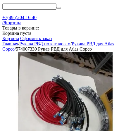
+7(495)204-16-40
0
Корзина
Товары в корзине:
Корзина пуста
Корзина
Оформить заказ
Главная
/
Рукава РВД по каталогам
/
Рукава РВД для Atlas
Copco
/
574007330 Рукав РВД для Atlas Copco