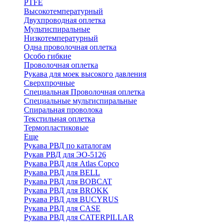
PTFE
Высокотемпературный
Двухпроводная оплетка
Мультиспиральные
Низкотемпературный
Одна проволочная оплетка
Особо гибкие
Проволочная оплетка
Рукава для моек высокого давления
Сверхпрочные
Специальная Проволочная оплетка
Специальные мультиспиральные
Спиральная проволока
Текстильная оплетка
Термопластиковые
Еще
Рукава РВД по каталогам
Рукав РВД для ЭО-5126
Рукава РВД для Atlas Copco
Рукава РВД для BELL
Рукава РВД для BOBCAT
Рукава РВД для BROKK
Рукава РВД для BUCYRUS
Рукава РВД для CASE
Рукава РВД для CATERPILLAR