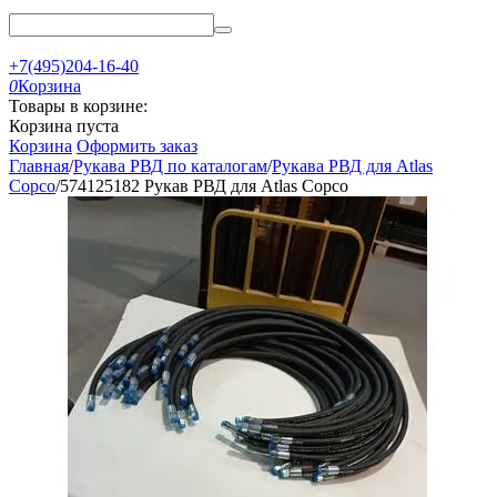
+7(495)204-16-40
0
Корзина
Товары в корзине:
Корзина пуста
Корзина
Оформить заказ
Главная
/
Рукава РВД по каталогам
/
Рукава РВД для Atlas
Copco
/
574125182 Рукав РВД для Atlas Copco