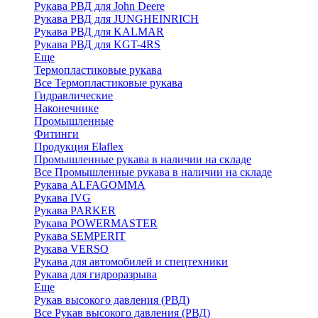
Рукава РВД для John Deere
Рукава РВД для JUNGHEINRICH
Рукава РВД для KALMAR
Рукава РВД для KGT-4RS
Еще
Термопластиковые рукава
Все Термопластиковые рукава
Гидравлические
Наконечнике
Промышленные
Фитинги
Продукция Elaflex
Промышленные рукава в наличии на складе
Все Промышленные рукава в наличии на складе
Рукава ALFAGOMMA
Рукава IVG
Рукава PARKER
Рукава POWERMASTER
Рукава SEMPERIT
Рукава VERSO
Рукава для автомобилей и спецтехники
Рукава для гидроразрыва
Еще
Рукав высокого давления (РВД)
Все Рукав высокого давления (РВД)