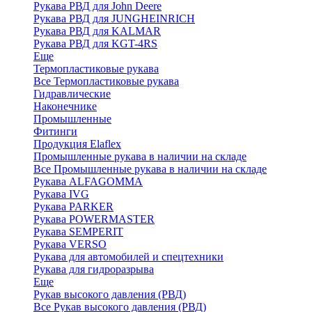
Рукава РВД для John Deere
Рукава РВД для JUNGHEINRICH
Рукава РВД для KALMAR
Рукава РВД для KGT-4RS
Еще
Термопластиковые рукава
Все Термопластиковые рукава
Гидравлические
Наконечнике
Промышленные
Фитинги
Продукция Elaflex
Промышленные рукава в наличии на складе
Все Промышленные рукава в наличии на складе
Рукава ALFAGOMMA
Рукава IVG
Рукава PARKER
Рукава POWERMASTER
Рукава SEMPERIT
Рукава VERSO
Рукава для автомобилей и спецтехники
Рукава для гидроразрыва
Еще
Рукав высокого давления (РВД)
Все Рукав высокого давления (РВД)