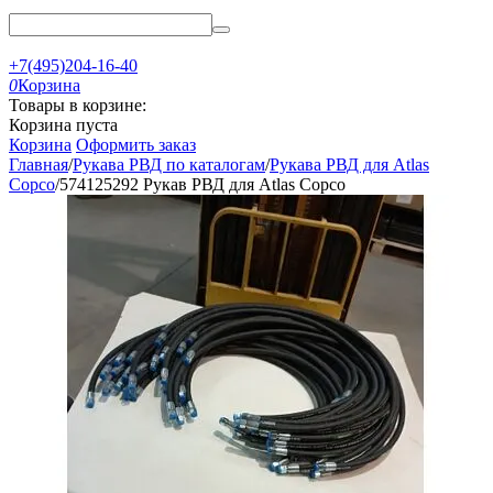
+7(495)204-16-40
0
Корзина
Товары в корзине:
Корзина пуста
Корзина
Оформить заказ
Главная
/
Рукава РВД по каталогам
/
Рукава РВД для Atlas
Copco
/
574125292 Рукав РВД для Atlas Copco