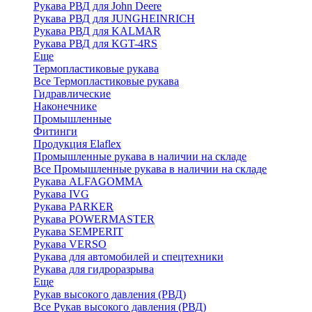
Рукава РВД для John Deere
Рукава РВД для JUNGHEINRICH
Рукава РВД для KALMAR
Рукава РВД для KGT-4RS
Еще
Термопластиковые рукава
Все Термопластиковые рукава
Гидравлические
Наконечнике
Промышленные
Фитинги
Продукция Elaflex
Промышленные рукава в наличии на складе
Все Промышленные рукава в наличии на складе
Рукава ALFAGOMMA
Рукава IVG
Рукава PARKER
Рукава POWERMASTER
Рукава SEMPERIT
Рукава VERSO
Рукава для автомобилей и спецтехники
Рукава для гидроразрыва
Еще
Рукав высокого давления (РВД)
Все Рукав высокого давления (РВД)