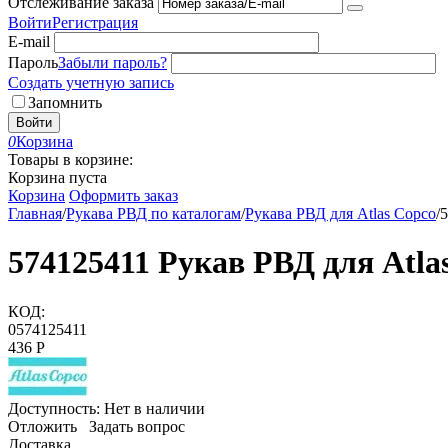
Отслеживание заказа
Войти
Регистрация
E-mail
Пароль
Забыли пароль?
Создать учетную запись
Запомнить
Войти
0
Корзина
Товары в корзине:
Корзина пуста
Корзина
Оформить заказ
Главная
/
Рукава РВД по каталогам
/
Рукава РВД для Atlas Copco
/
5
574125411 Рукав РВД для Atla
КОД:
0574125411
‍436‍
Р
Доступность:
Нет в наличии
Отложить
Задать вопрос
Доставка