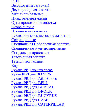
PTFE
Высокотемпературный
Двухпроводная оплетка
Мультиспиральные
Низкотемпературный
Одна проволочная оплетка
Особо гибкие
Проволочная оплетка
Рукава для моек высокого давления
Сверхпрочные
Специальная Проволочная оплетка
Специальные мультиспиральные
Спиральная проволока
Текстильная оплетка
Термопластиковые
Еще
Рукава РВД по каталогам
Рукав РВД для ЭО-5126
Рукава РВД для Atlas Copco
Рукава РВД для BELL
Рукава РВД для BOBCAT
Рукава РВД для BROKK
Рукава РВД для BUCYRUS
Рукава РВД для CASE
Рукава РВД для CATERPILLAR