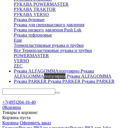
РУКАВА POWERMASTER
РУКАВА TRAKTOR
РУКАВА VERSO
Рукава буровые
Рукава для сверхвысокого давления
Рукава низкого давления Push Lok
Рукава тефлоновые
Еще
Термопластиковые рукава и трубки
Все Термопластиковые рукава и трубки
POWERMASTER
VERSO
ZEC
Рукава
ALFAGOMMA
популярно
Рукава ALFAGOMMA
Рукава PARKER
Рукава PARKER
+7(495)204-16-40
0
Корзина
Товары в корзине:
Корзина пуста
Корзина
Оформить заказ
Главная
/
Рукава РВД по каталогам
/
Рукава РВД для Atlas