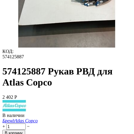
КОД:
574125887
574125887 Рукав РВД для
Atlas Copco
2 402
Р
В наличии
Бренд
Atlas Copco
+
−
В корзину