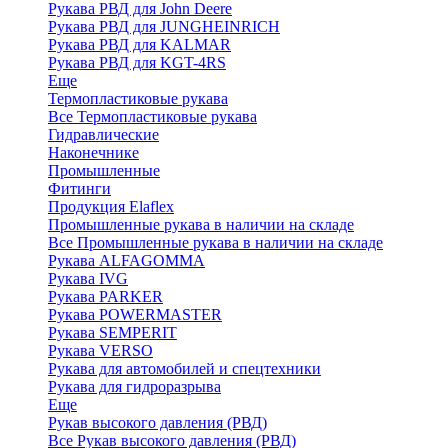
Рукава РВД для John Deere
Рукава РВД для JUNGHEINRICH
Рукава РВД для KALMAR
Рукава РВД для KGT-4RS
Еще
Термопластиковые рукава
Все Термопластиковые рукава
Гидравлические
Наконечнике
Промышленные
Фитинги
Продукция Elaflex
Промышленные рукава в наличии на складе
Все Промышленные рукава в наличии на складе
Рукава ALFAGOMMA
Рукава IVG
Рукава PARKER
Рукава POWERMASTER
Рукава SEMPERIT
Рукава VERSO
Рукава для автомобилей и спецтехники
Рукава для гидроразрыва
Еще
Рукав высокого давления (РВД)
Все Рукав высокого давления (РВД)