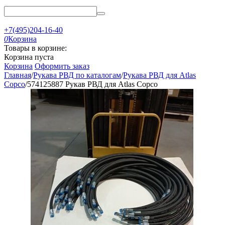
+7(495)204-16-40
0
Корзина
Товары в корзине:
Корзина пуста
Корзина
Оформить заказ
Главная
/
Рукава РВД по каталогам
/
Рукава РВД для Atlas
Copco
/
574125887 Рукав РВД для Atlas Copco