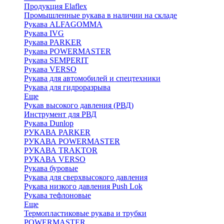
Продукция Elaflex
Промышленные рукава в наличии на складе
Рукава ALFAGOMMA
Рукава IVG
Рукава PARKER
Рукава POWERMASTER
Рукава SEMPERIT
Рукава VERSO
Рукава для автомобилей и спецтехники
Рукава для гидроразрыва
Еще
Рукав высокого давления (РВД)
Инструмент для РВД
Рукава Dunlop
РУКАВА PARKER
РУКАВА POWERMASTER
РУКАВА TRAKTOR
РУКАВА VERSO
Рукава буровые
Рукава для сверхвысокого давления
Рукава низкого давления Push Lok
Рукава тефлоновые
Еще
Термопластиковые рукава и трубки
POWERMASTER