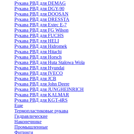
Рукава РВД для DEMAG
Рукава РВД для DGY-90
Рукава РВД для DOOSAN
Рукава РВД для DRESSTA
Рукава РВД для Extec E-7
Рукава РВД для FG Wilson
Рукава РВД для FUCHS
Рукава РВД для HELI
Рукава РВД для Hidromek
Рукава РВД для Hitachi
Рукава РВД для Horsch
Рукава РВД для Huta Stalowa Wola
Рукава РВД для Hyundai
Рукава РВД для IVECO
Рукава РВД для JCB
Рукава РВД для John Deere
Рукава РВД для JUNGHEINRICH
Рукава РВД для KALMAR
Рукава РВД для KGT-4RS
Еще
Термопластиковые рукава
Гидравлические
Наконечнике
Промышленные
Фитинги