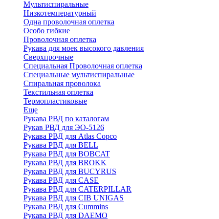
Мультиспиральные
Низкотемпературный
Одна проволочная оплетка
Особо гибкие
Проволочная оплетка
Рукава для моек высокого давления
Сверхпрочные
Специальная Проволочная оплетка
Специальные мультиспиральные
Спиральная проволока
Текстильная оплетка
Термопластиковые
Еще
Рукава РВД по каталогам
Рукав РВД для ЭО-5126
Рукава РВД для Atlas Copco
Рукава РВД для BELL
Рукава РВД для BOBCAT
Рукава РВД для BROKK
Рукава РВД для BUCYRUS
Рукава РВД для CASE
Рукава РВД для CATERPILLAR
Рукава РВД для CIB UNIGAS
Рукава РВД для Cummins
Рукава РВД для DAEMO