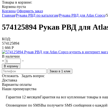
Товары в корзине:
Корзина пуста
Корзина
Оформить заказ
Главная
/
Рукава РВД по каталогам
/
Рукава РВД для Atlas Copco
/
5
574125894 Рукав РВД для Atla
КОД:
574125894
1 666
Р
В наличии
+
−
В корзину
Заказ в 1 клик
Отложить
Задать вопрос
Доставка
Варианты оплаты
Наши преимущества
Гарантия 12 месяцев
Гарантия на все купленные товары в наш
Оповещение по SMS
Вы получаете SMS сообщения о каждой 