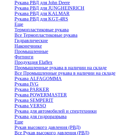
Рукава РВД для John Deere
Рукава РВД для JUNGHEINRICH
Рукава РВД для KALMAR
Рукава РВД для KGT-4RS
Еще
Термопластиковые рукава
Все Термопластиковые рукава
Гидравлические
Наконечнике
Промышленные
Фитинги
Продукция Elaflex
Промышленные рукава в наличии на складе
Все Промышленные рукава в наличии на складе
Рукава ALFAGOMMA
Рукава IVG
Рукава PARKER
Рукава POWERMASTER
Рукава SEMPERIT
Рукава VERSO
Рукава для автомобилей и спецтехники
Рукава для гидроразрыва
Еще
Рукав высокого давления (РВД)
Все Рукав высокого давления (РВД)