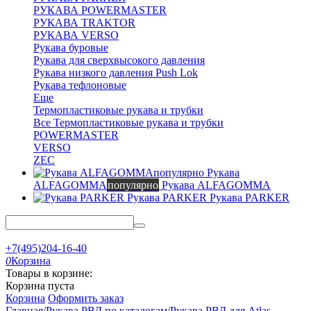
РУКАВА POWERMASTER
РУКАВА TRAKTOR
РУКАВА VERSO
Рукава буровые
Рукава для сверхвысокого давления
Рукава низкого давления Push Lok
Рукава тефлоновые
Еще
Термопластиковые рукава и трубки
Все Термопластиковые рукава и трубки
POWERMASTER
VERSO
ZEC
Рукава
ALFAGOMMA
популярно
Рукава ALFAGOMMA
Рукава PARKER
Рукава PARKER
+7(495)204-16-40
0
Корзина
Товары в корзине:
Корзина пуста
Корзина
Оформить заказ
Главная
/
Рукава РВД по каталогам
/
Рукава РВД для Atlas