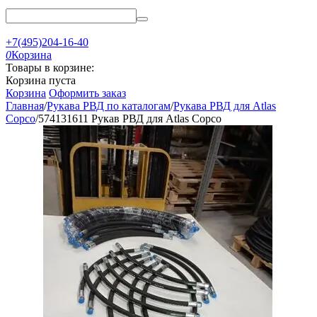
+7(495)204-16-40
0
Корзина
Товары в корзине:
Корзина пуста
Корзина
Оформить заказ
Главная
/
Рукава РВД по каталогам
/
Рукава РВД для Atlas
Copco
/
574131611 Рукав РВД для Atlas Copco