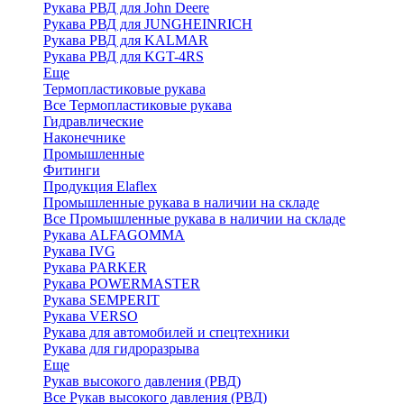
Рукава РВД для John Deere
Рукава РВД для JUNGHEINRICH
Рукава РВД для KALMAR
Рукава РВД для KGT-4RS
Еще
Термопластиковые рукава
Все Термопластиковые рукава
Гидравлические
Наконечнике
Промышленные
Фитинги
Продукция Elaflex
Промышленные рукава в наличии на складе
Все Промышленные рукава в наличии на складе
Рукава ALFAGOMMA
Рукава IVG
Рукава PARKER
Рукава POWERMASTER
Рукава SEMPERIT
Рукава VERSO
Рукава для автомобилей и спецтехники
Рукава для гидроразрыва
Еще
Рукав высокого давления (РВД)
Все Рукав высокого давления (РВД)