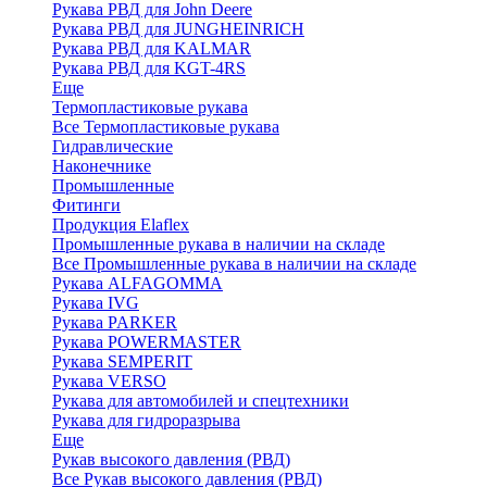
Рукава РВД для John Deere
Рукава РВД для JUNGHEINRICH
Рукава РВД для KALMAR
Рукава РВД для KGT-4RS
Еще
Термопластиковые рукава
Все Термопластиковые рукава
Гидравлические
Наконечнике
Промышленные
Фитинги
Продукция Elaflex
Промышленные рукава в наличии на складе
Все Промышленные рукава в наличии на складе
Рукава ALFAGOMMA
Рукава IVG
Рукава PARKER
Рукава POWERMASTER
Рукава SEMPERIT
Рукава VERSO
Рукава для автомобилей и спецтехники
Рукава для гидроразрыва
Еще
Рукав высокого давления (РВД)
Все Рукав высокого давления (РВД)