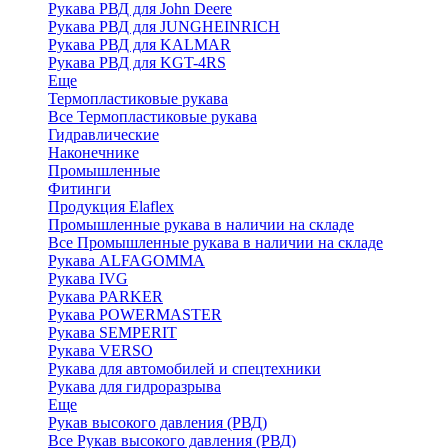
Рукава РВД для John Deere
Рукава РВД для JUNGHEINRICH
Рукава РВД для KALMAR
Рукава РВД для KGT-4RS
Еще
Термопластиковые рукава
Все Термопластиковые рукава
Гидравлические
Наконечнике
Промышленные
Фитинги
Продукция Elaflex
Промышленные рукава в наличии на складе
Все Промышленные рукава в наличии на складе
Рукава ALFAGOMMA
Рукава IVG
Рукава PARKER
Рукава POWERMASTER
Рукава SEMPERIT
Рукава VERSO
Рукава для автомобилей и спецтехники
Рукава для гидроразрыва
Еще
Рукав высокого давления (РВД)
Все Рукав высокого давления (РВД)