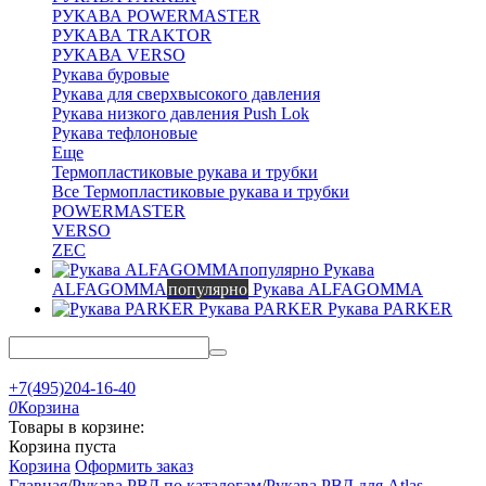
РУКАВА POWERMASTER
РУКАВА TRAKTOR
РУКАВА VERSO
Рукава буровые
Рукава для сверхвысокого давления
Рукава низкого давления Push Lok
Рукава тефлоновые
Еще
Термопластиковые рукава и трубки
Все Термопластиковые рукава и трубки
POWERMASTER
VERSO
ZEC
Рукава
ALFAGOMMA
популярно
Рукава ALFAGOMMA
Рукава PARKER
Рукава PARKER
+7(495)204-16-40
0
Корзина
Товары в корзине:
Корзина пуста
Корзина
Оформить заказ
Главная
/
Рукава РВД по каталогам
/
Рукава РВД для Atlas