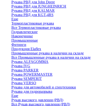
Рукава РВД для John Deere
Рукава РВД для JUNGHEINRICH
Рукава РВД для KALMAR
Рукава РВД для KGT-4RS
Еще
Термопластиковые рукава
Все Термопластиковые рукава
Гидравлические
Наконечнике
Промышленные
Фитинги
Продукция Elaflex
Промышленные рукава в наличии на складе
Все Промышленные рукава в наличии на складе
Рукава ALFAGOMMA
Рукава IVG
Рукава PARKER
Рукава POWERMASTER
Рукава SEMPERIT
Рукава VERSO
Рукава для автомобилей и спецтехники
Рукава для гидроразрыва
Еще
Рукав высокого давления (РВД)
Все Рукав высокого давления (РВД)