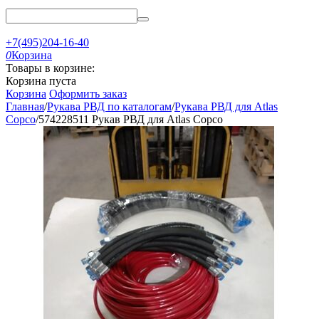
+7(495)204-16-40
0
Корзина
Товары в корзине:
Корзина пуста
Корзина
Оформить заказ
Главная
/
Рукава РВД по каталогам
/
Рукава РВД для Atlas
Copco
/
574228511 Рукав РВД для Atlas Copco