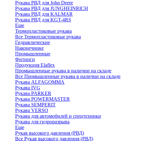
Рукава РВД для John Deere
Рукава РВД для JUNGHEINRICH
Рукава РВД для KALMAR
Рукава РВД для KGT-4RS
Еще
Термопластиковые рукава
Все Термопластиковые рукава
Гидравлические
Наконечнике
Промышленные
Фитинги
Продукция Elaflex
Промышленные рукава в наличии на складе
Все Промышленные рукава в наличии на складе
Рукава ALFAGOMMA
Рукава IVG
Рукава PARKER
Рукава POWERMASTER
Рукава SEMPERIT
Рукава VERSO
Рукава для автомобилей и спецтехники
Рукава для гидроразрыва
Еще
Рукав высокого давления (РВД)
Все Рукав высокого давления (РВД)