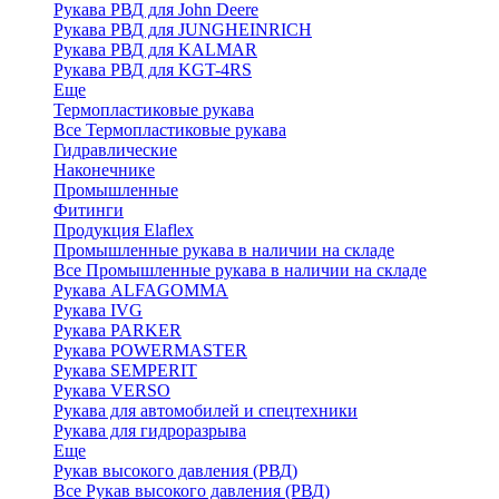
Рукава РВД для John Deere
Рукава РВД для JUNGHEINRICH
Рукава РВД для KALMAR
Рукава РВД для KGT-4RS
Еще
Термопластиковые рукава
Все Термопластиковые рукава
Гидравлические
Наконечнике
Промышленные
Фитинги
Продукция Elaflex
Промышленные рукава в наличии на складе
Все Промышленные рукава в наличии на складе
Рукава ALFAGOMMA
Рукава IVG
Рукава PARKER
Рукава POWERMASTER
Рукава SEMPERIT
Рукава VERSO
Рукава для автомобилей и спецтехники
Рукава для гидроразрыва
Еще
Рукав высокого давления (РВД)
Все Рукав высокого давления (РВД)