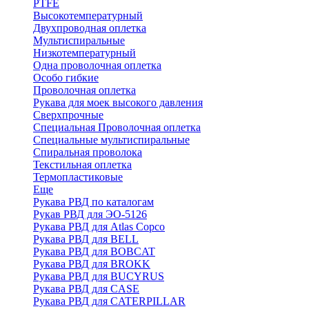
PTFE
Высокотемпературный
Двухпроводная оплетка
Мультиспиральные
Низкотемпературный
Одна проволочная оплетка
Особо гибкие
Проволочная оплетка
Рукава для моек высокого давления
Сверхпрочные
Специальная Проволочная оплетка
Специальные мультиспиральные
Спиральная проволока
Текстильная оплетка
Термопластиковые
Еще
Рукава РВД по каталогам
Рукав РВД для ЭО-5126
Рукава РВД для Atlas Copco
Рукава РВД для BELL
Рукава РВД для BOBCAT
Рукава РВД для BROKK
Рукава РВД для BUCYRUS
Рукава РВД для CASE
Рукава РВД для CATERPILLAR