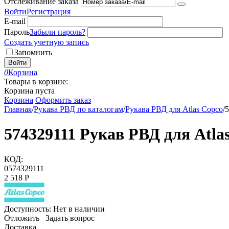
Отслеживание заказа
Войти
Регистрация
E-mail
Пароль
Забыли пароль?
Создать учетную запись
Запомнить
Войти
0
Корзина
Товары в корзине:
Корзина пуста
Корзина
Оформить заказ
Главная
/
Рукава РВД по каталогам
/
Рукава РВД для Atlas Copco
/
5
574329111 Рукав РВД для Atla
КОД:
0574329111
2 518
Р
Доступность:
Нет в наличии
Отложить
Задать вопрос
Доставка