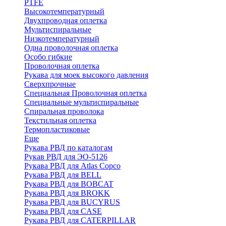
PTFE
Высокотемпературный
Двухпроводная оплетка
Мультиспиральные
Низкотемпературный
Одна проволочная оплетка
Особо гибкие
Проволочная оплетка
Рукава для моек высокого давления
Сверхпрочные
Специальная Проволочная оплетка
Специальные мультиспиральные
Спиральная проволока
Текстильная оплетка
Термопластиковые
Еще
Рукава РВД по каталогам
Рукав РВД для ЭО-5126
Рукава РВД для Atlas Copco
Рукава РВД для BELL
Рукава РВД для BOBCAT
Рукава РВД для BROKK
Рукава РВД для BUCYRUS
Рукава РВД для CASE
Рукава РВД для CATERPILLAR