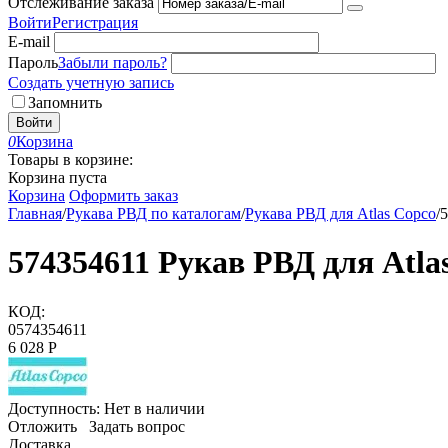
Отслеживание заказа
Войти
Регистрация
E-mail
Пароль
Забыли пароль?
Создать учетную запись
Запомнить
Войти
0
Корзина
Товары в корзине:
Корзина пуста
Корзина
Оформить заказ
Главная
/
Рукава РВД по каталогам
/
Рукава РВД для Atlas Copco
/
5
574354611 Рукав РВД для Atla
КОД:
0574354611
6 028
Р
Доступность:
Нет в наличии
Отложить
Задать вопрос
Доставка