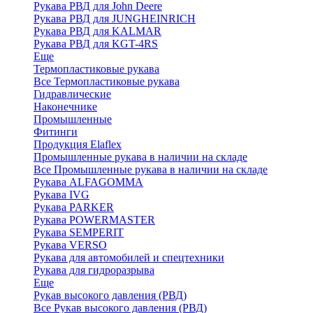
Рукава РВД для John Deere
Рукава РВД для JUNGHEINRICH
Рукава РВД для KALMAR
Рукава РВД для KGT-4RS
Еще
Термопластиковые рукава
Все Термопластиковые рукава
Гидравлические
Наконечнике
Промышленные
Фитинги
Продукция Elaflex
Промышленные рукава в наличии на складе
Все Промышленные рукава в наличии на складе
Рукава ALFAGOMMA
Рукава IVG
Рукава PARKER
Рукава POWERMASTER
Рукава SEMPERIT
Рукава VERSO
Рукава для автомобилей и спецтехники
Рукава для гидроразрыва
Еще
Рукав высокого давления (РВД)
Все Рукав высокого давления (РВД)