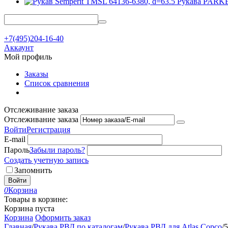
Рукава PAR
+7(495)204-16-40
Аккаунт
Мой профиль
Заказы
Список сравнения
Отслеживание заказа
Отслеживание заказа
Войти
Регистрация
E-mail
Пароль
Забыли пароль?
Создать учетную запись
Запомнить
Войти
0
Корзина
Товары в корзине:
Корзина пуста
Корзина
Оформить заказ
Главная
/
Рукава РВД по каталогам
/
Рукава РВД для Atlas Copco
/
5