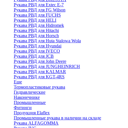
Рукава РВД для Extec E-7
Рукава РВД для FG Wilson
Рукава РВД для FUCHS
Рукава РВД для HELI
Рукава РВД для Hidromek
Рукава РВД для Hitachi
Рукава РВД для Horsch
Рукава РВД для Huta Stalowa Wola
Рукава РВД для Hyundai
Рукава РВД для IVECO
Рукава РВД для JCB
Рукава РВД для John Deere
Рукава РВД для JUNGHEINRICH
Рукава РВД для KALMAR
Рукава РВД для KGT-4RS
Еще
Термопластиковые рукава
Гидравлические
Наконечнике
Промышленные
Фитинги
Продукция Elaflex
Промышленные рукава в наличии на складе
Рукава ALFAGOMMA