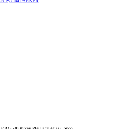
KER
Рукава PARKER
74823530 Рукав РВД для Atlas Copco