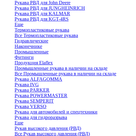
Рукава РВД для John Deere
Рукава РВД для JUNGHEINRICH
Рукава РВД для KALMAR
Рукава РВД для KGT-4RS
Еще
Термопластиковые рукава
Все Термопластиковые рукава
Гидравлические
Наконечнике
Промышленные
Фитинги
Продукция Elaflex
Промышленные рукава в наличии на складе
Все Промышленные рукава в наличии на складе
Рукава ALFAGOMMA
Рукава IVG
Рукава PARKER
Рукава POWERMASTER
Рукава SEMPERIT
Рукава VERSO
Рукава для автомобилей и спецтехники
Рукава для гидроразрыва
Еще
Рукав высокого давления (РВД)
Все Рукав высокого давления (РВД)