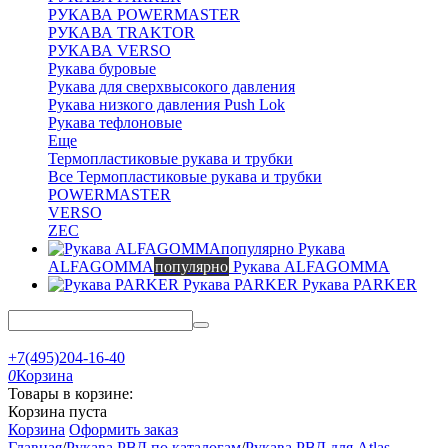
РУКАВА POWERMASTER
РУКАВА TRAKTOR
РУКАВА VERSO
Рукава буровые
Рукава для сверхвысокого давления
Рукава низкого давления Push Lok
Рукава тефлоновые
Еще
Термопластиковые рукава и трубки
Все Термопластиковые рукава и трубки
POWERMASTER
VERSO
ZEC
Рукава
ALFAGOMMA
популярно
Рукава ALFAGOMMA
Рукава PARKER
Рукава PARKER
+7(495)204-16-40
0
Корзина
Товары в корзине:
Корзина пуста
Корзина
Оформить заказ
Главная
/
Рукава РВД по каталогам
/
Рукава РВД для Atlas