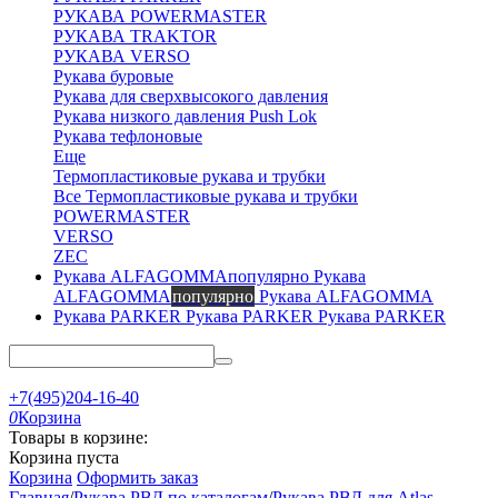
РУКАВА POWERMASTER
РУКАВА TRAKTOR
РУКАВА VERSO
Рукава буровые
Рукава для сверхвысокого давления
Рукава низкого давления Push Lok
Рукава тефлоновые
Еще
Термопластиковые рукава и трубки
Все Термопластиковые рукава и трубки
POWERMASTER
VERSO
ZEC
Рукава
ALFAGOMMA
популярно
Рукава ALFAGOMMA
Рукава PARKER
Рукава PARKER
+7(495)204-16-40
0
Корзина
Товары в корзине:
Корзина пуста
Корзина
Оформить заказ
Главная
/
Рукава РВД по каталогам
/
Рукава РВД для Atlas