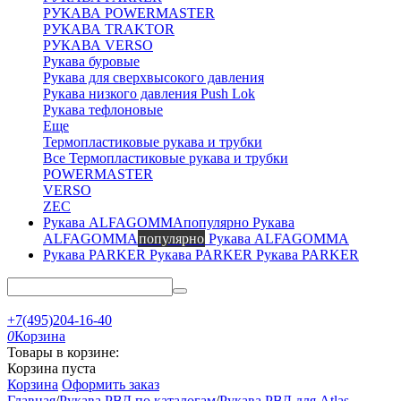
РУКАВА POWERMASTER
РУКАВА TRAKTOR
РУКАВА VERSO
Рукава буровые
Рукава для сверхвысокого давления
Рукава низкого давления Push Lok
Рукава тефлоновые
Еще
Термопластиковые рукава и трубки
Все Термопластиковые рукава и трубки
POWERMASTER
VERSO
ZEC
Рукава
ALFAGOMMA
популярно
Рукава ALFAGOMMA
Рукава PARKER
Рукава PARKER
+7(495)204-16-40
0
Корзина
Товары в корзине:
Корзина пуста
Корзина
Оформить заказ
Главная
/
Рукава РВД по каталогам
/
Рукава РВД для Atlas