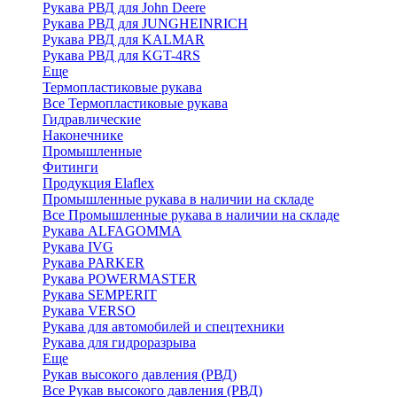
Рукава РВД для John Deere
Рукава РВД для JUNGHEINRICH
Рукава РВД для KALMAR
Рукава РВД для KGT-4RS
Еще
Термопластиковые рукава
Все Термопластиковые рукава
Гидравлические
Наконечнике
Промышленные
Фитинги
Продукция Elaflex
Промышленные рукава в наличии на складе
Все Промышленные рукава в наличии на складе
Рукава ALFAGOMMA
Рукава IVG
Рукава PARKER
Рукава POWERMASTER
Рукава SEMPERIT
Рукава VERSO
Рукава для автомобилей и спецтехники
Рукава для гидроразрыва
Еще
Рукав высокого давления (РВД)
Все Рукав высокого давления (РВД)