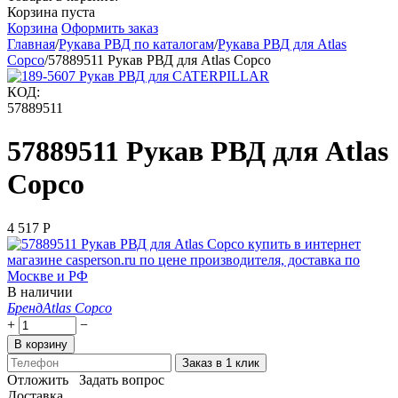
Корзина пуста
Корзина
Оформить заказ
Главная
/
Рукава РВД по каталогам
/
Рукава РВД для Atlas
Copco
/
57889511 Рукав РВД для Atlas Copco
КОД:
57889511
57889511 Рукав РВД для Atlas
Copco
4 517
Р
В наличии
Бренд
Atlas Copco
+
−
В корзину
Заказ в 1 клик
Отложить
Задать вопрос
Доставка