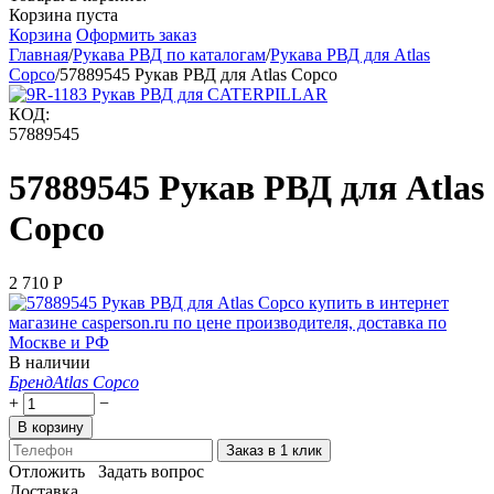
Корзина пуста
Корзина
Оформить заказ
Главная
/
Рукава РВД по каталогам
/
Рукава РВД для Atlas
Copco
/
57889545 Рукав РВД для Atlas Copco
КОД:
57889545
57889545 Рукав РВД для Atlas
Copco
2 710
Р
В наличии
Бренд
Atlas Copco
+
−
В корзину
Заказ в 1 клик
Отложить
Задать вопрос
Доставка