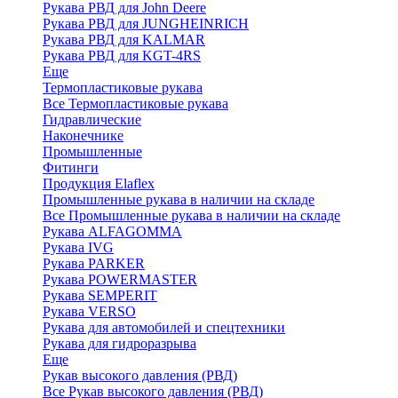
Рукава РВД для John Deere
Рукава РВД для JUNGHEINRICH
Рукава РВД для KALMAR
Рукава РВД для KGT-4RS
Еще
Термопластиковые рукава
Все Термопластиковые рукава
Гидравлические
Наконечнике
Промышленные
Фитинги
Продукция Elaflex
Промышленные рукава в наличии на складе
Все Промышленные рукава в наличии на складе
Рукава ALFAGOMMA
Рукава IVG
Рукава PARKER
Рукава POWERMASTER
Рукава SEMPERIT
Рукава VERSO
Рукава для автомобилей и спецтехники
Рукава для гидроразрыва
Еще
Рукав высокого давления (РВД)
Все Рукав высокого давления (РВД)