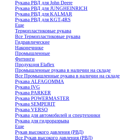
Рукава РВД для John Deere
Рукава РВД для JUNGHEINRICH
Рукава РВД для KALMAR
Рукава РВД для KGT-4RS
Еще
Термопластиковые рукава
Все Термопластиковые рукава
Гидравлические
Наконечнике
Промышленные
Фитинги
Продукция Elaflex
Промышленные рукава в наличии на складе
Все Промышленные рукава в наличии на складе
Рукава ALFAGOMMA
Рукава IVG
Рукава PARKER
Рукава POWERMASTER
Рукава SEMPERIT
Рукава VERSO
Рукава для автомобилей и спецтехники
Рукава для гидроразрыва
Еще
Рукав высокого давления (РВД)
Все Рукав высокого давления (РВД)