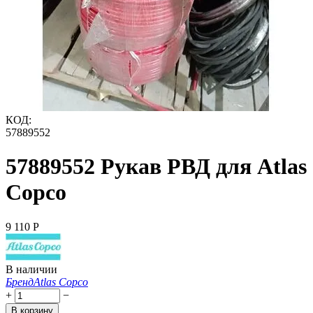
КОД:
57889552
57889552 Рукав РВД для Atlas
Copco
9 110
Р
В наличии
Бренд
Atlas Copco
+
−
В корзину