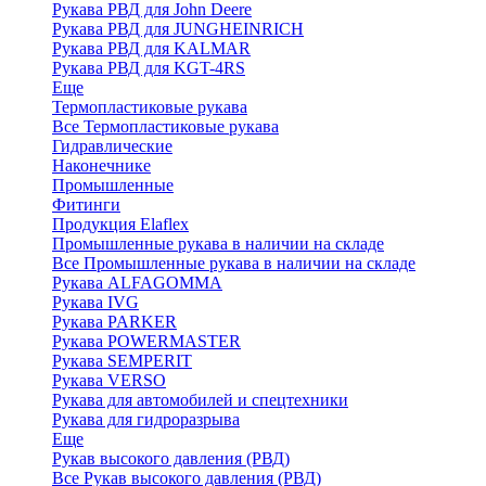
Рукава РВД для John Deere
Рукава РВД для JUNGHEINRICH
Рукава РВД для KALMAR
Рукава РВД для KGT-4RS
Еще
Термопластиковые рукава
Все Термопластиковые рукава
Гидравлические
Наконечнике
Промышленные
Фитинги
Продукция Elaflex
Промышленные рукава в наличии на складе
Все Промышленные рукава в наличии на складе
Рукава ALFAGOMMA
Рукава IVG
Рукава PARKER
Рукава POWERMASTER
Рукава SEMPERIT
Рукава VERSO
Рукава для автомобилей и спецтехники
Рукава для гидроразрыва
Еще
Рукав высокого давления (РВД)
Все Рукав высокого давления (РВД)