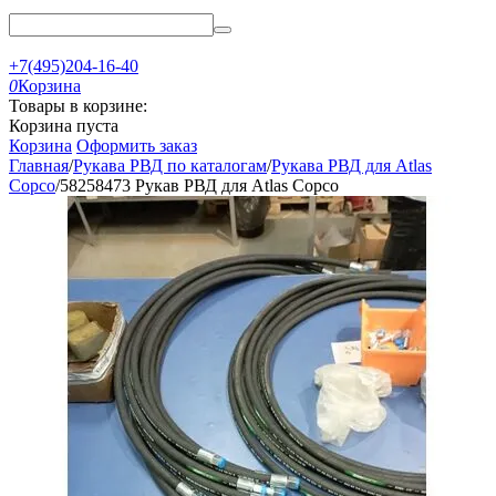
+7(495)204-16-40
0
Корзина
Товары в корзине:
Корзина пуста
Корзина
Оформить заказ
Главная
/
Рукава РВД по каталогам
/
Рукава РВД для Atlas
Copco
/
58258473 Рукав РВД для Atlas Copco