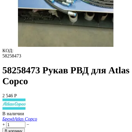
КОД:
58258473
58258473 Рукав РВД для Atlas
Copco
2 546
Р
В наличии
Бренд
Atlas Copco
+
−
В корзину