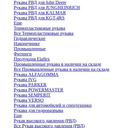
Рукава РВД для John Deere
Рукава РВД для JUNGHEINRICH
Рукава РВД для KALMAR
Рукава РВД для KGT-4RS
Еще
Термопластиковые рукава
Все Термопластиковые рукава
Гидравлические
Наконечнике
Промышленные
Фитинги
Продукция Elaflex
Промышленные рукава в наличии на складе
Все Промышленные рукава в наличии на складе
Рукава ALFAGOMMA
Рукава IVG
Рукава PARKER
Рукава POWERMASTER
Рукава SEMPERIT
Рукава VERSO
Рукава для автомобилей и спецтехники
Рукава для гидроразрыва
Еще
Рукав высокого давления (РВД)
Все Рукав высокого давления (РВД)