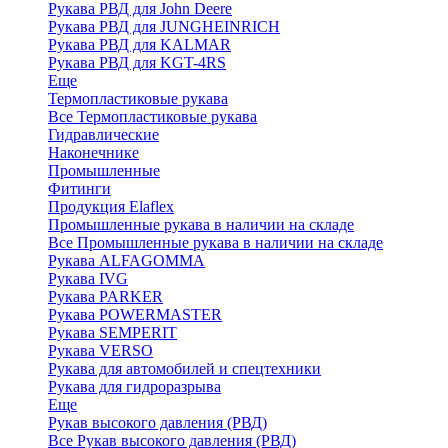
Рукава РВД для John Deere
Рукава РВД для JUNGHEINRICH
Рукава РВД для KALMAR
Рукава РВД для KGT-4RS
Еще
Термопластиковые рукава
Все Термопластиковые рукава
Гидравлические
Наконечнике
Промышленные
Фитинги
Продукция Elaflex
Промышленные рукава в наличии на складе
Все Промышленные рукава в наличии на складе
Рукава ALFAGOMMA
Рукава IVG
Рукава PARKER
Рукава POWERMASTER
Рукава SEMPERIT
Рукава VERSO
Рукава для автомобилей и спецтехники
Рукава для гидроразрыва
Еще
Рукав высокого давления (РВД)
Все Рукав высокого давления (РВД)