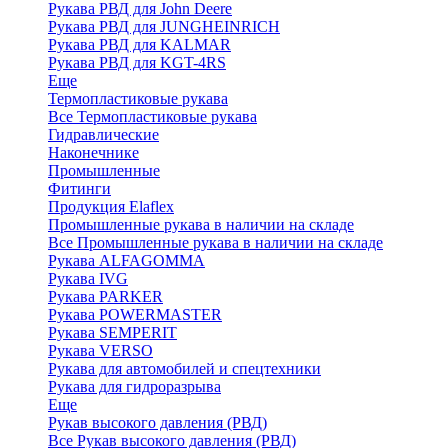
Рукава РВД для John Deere
Рукава РВД для JUNGHEINRICH
Рукава РВД для KALMAR
Рукава РВД для KGT-4RS
Еще
Термопластиковые рукава
Все Термопластиковые рукава
Гидравлические
Наконечнике
Промышленные
Фитинги
Продукция Elaflex
Промышленные рукава в наличии на складе
Все Промышленные рукава в наличии на складе
Рукава ALFAGOMMA
Рукава IVG
Рукава PARKER
Рукава POWERMASTER
Рукава SEMPERIT
Рукава VERSO
Рукава для автомобилей и спецтехники
Рукава для гидроразрыва
Еще
Рукав высокого давления (РВД)
Все Рукав высокого давления (РВД)