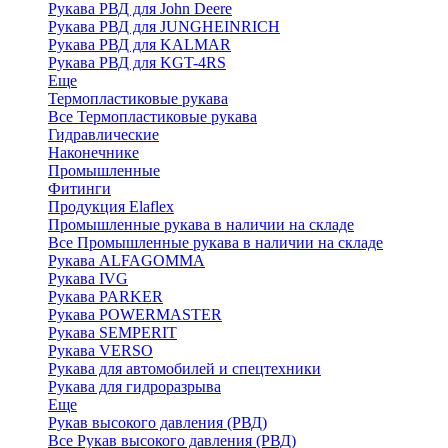
Рукава РВД для John Deere
Рукава РВД для JUNGHEINRICH
Рукава РВД для KALMAR
Рукава РВД для KGT-4RS
Еще
Термопластиковые рукава
Все Термопластиковые рукава
Гидравлические
Наконечнике
Промышленные
Фитинги
Продукция Elaflex
Промышленные рукава в наличии на складе
Все Промышленные рукава в наличии на складе
Рукава ALFAGOMMA
Рукава IVG
Рукава PARKER
Рукава POWERMASTER
Рукава SEMPERIT
Рукава VERSO
Рукава для автомобилей и спецтехники
Рукава для гидроразрыва
Еще
Рукав высокого давления (РВД)
Все Рукав высокого давления (РВД)