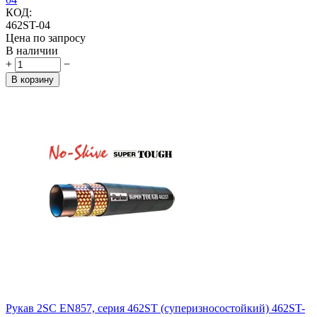
КОД:
462ST-04
Цена по запросу
В наличии
+
−
В корзину
Рукав 2SC EN857, серия 462ST (суперизносостойкий) 462ST-